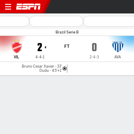
Vila Nova v Avaí
Brazil Serie B
2
0
FT
VIL
4-4-1
2-4-3
AVA
Bruno Cesar Xavier - 33'
Dudu - 45'+1'
Gamecast
Commentary
MATCH TIMELINE
VIL