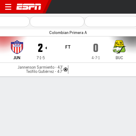
Atl. Junior v Bucaramanga
Colombian Primera A
2
0
FT
JUN
7-1-5
4-7-1
BUC
Jannenson Sarmiento - 43'
Teófilo Gutiérrez - 47'
Gamecast
Commentary
MATCH TIMELINE
JUN