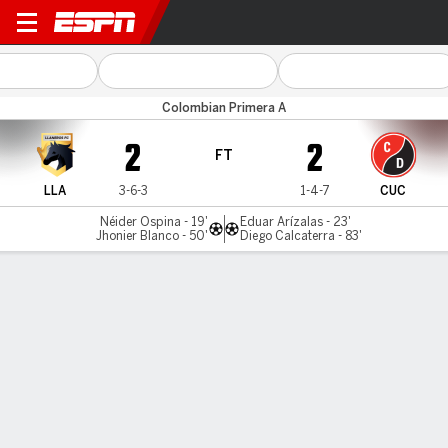
Llaneros FC v Cúcuta
Colombian Primera A
2
2
FT
LLA
3-6-3
1-4-7
CUC
Néider Ospina - 19'
Eduar Arízalas - 23'
Jhonier Blanco - 50'
Diego Calcaterra - 83'
Gamecast
Commentary
MATCH TIMELINE
LLA