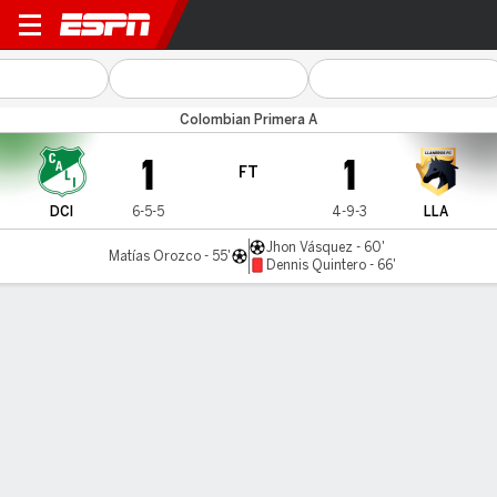
Cali v Llaneros FC
Colombian Primera A
1
1
FT
DCI
6-5-5
4-9-3
LLA
Jhon Vásquez - 60'
Matías Orozco - 55'
Dennis Quintero - 66'
Gamecast
Commentary
MATCH TIMELINE
DCI