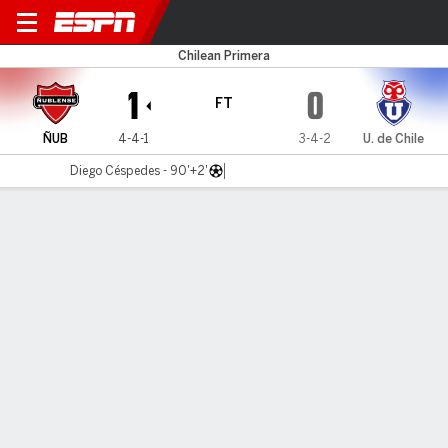
Ñublense v U de Chile
Chilean Primera
1
0
FT
ÑUB
4-4-1
3-4-2
U. de Chile
Diego Céspedes - 90'+2'
Gamecast
Commentary
MATCH TIMELINE
ÑUB