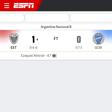
Estudiantes v Godoy Cruz
Argentine Nacional B
1
0
FT
EST
5-4-6
5-7-3
GCM
Ezequiel Almirón - 47'
Gamecast
Commentary
MATCH TIMELINE
EST