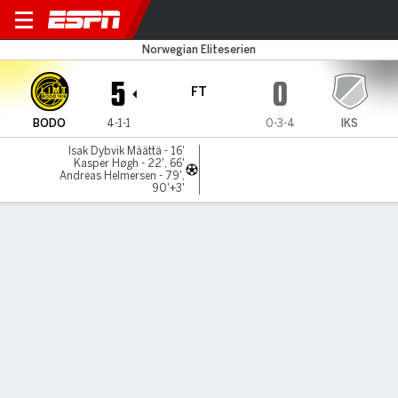
Bodo/Glimt v IK Start
Norwegian Eliteserien
5
0
FT
BODO
4-1-1
0-3-4
IKS
Isak Dybvik Määttä - 16'
Kasper Høgh - 22', 66'
Andreas Helmersen - 79',
90'+3'
Gamecast
Commentary
MATCH TIMELINE
BODO