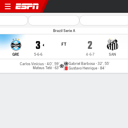
Grêmio v Santos
Brazil Serie A
3
2
FT
GRE
5-6-6
4-6-7
SAN
Gabriel Barbosa - 32', 55'
Carlos Vinícius - 40', 59'
Mateus Tetê - 63'
Gustavo Henrique - 84'
Gamecast
Commentary
MATCH TIMELINE
GRE