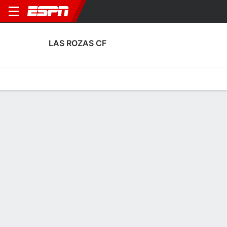
LAS ROZAS CF
Home
Fixtures
Results
Squad
Statistics
Transfers
Table
Fixtures
3
0
1
0
3
4
FT
FT
AET
CLE
ROZ
ROZ
MIR
ROZ
Copa del Rey
Copa del Rey
Copa del Rey
LAS ROZAS CF
SOCCER